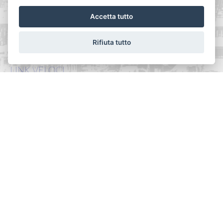
Tel. 010518269
Accetta tutto
Email:
info@ilperimetro.it
P.IVA: 03457560104
Rifiuta tutto
LINK VELOCI
Home
Chi siamo
Vendite
Servizi
Affitti
Contatti
Privacy Policy
Revoca consensi
SOCIAL