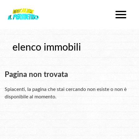
Chi Siamo
Immobili In Vendita
Dove Siamo
Immobili In Affitto
Servizi
elenco immobili
Lavora Con Noi
Servizi Proposti
Pagina non trovata
Contatti
Lascia Una Richiesta
Proponi Un Immobile
Spiacenti, la pagina che stai cercando non esiste o non è
disponibile al momento.
Richiedi Una Valutazione