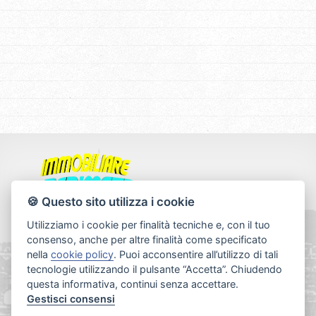
🍪 Questo sito utilizza i cookie
Agenzia di San Fruttuoso
Utilizziamo i cookie per finalità tecniche e, con il tuo
Via A. Manuzio 78 Rosso
consenso, anche per altre finalità come specificato
16143 Genova
nella
cookie policy
. Puoi acconsentire all’utilizzo di tali
tecnologie utilizzando il pulsante “Accetta”. Chiudendo
Agenzia di Nervi
questa informativa, continui senza accettare.
Via G. Oberdan 32P Rosso
Gestisci consensi
16167 Genova