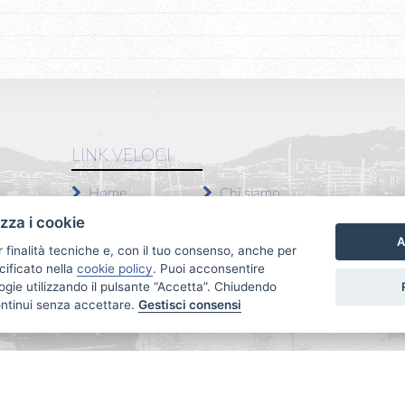
LINK VELOCI
Home
Chi siamo
Vendite
Servizi
izza i cookie
A
Affitti
Contatti
r finalità tecniche e, con il tuo consenso, anche per
cificato nella
cookie policy
. Puoi acconsentire
Privacy Policy
Revoca consensi
nologie utilizzando il pulsante “Accetta”. Chiudendo
ontinui senza accettare.
Gestisci consensi