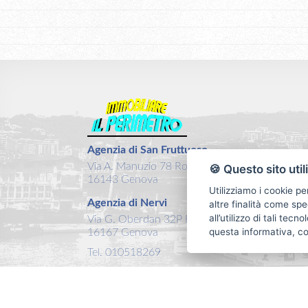
Agenzia di San Fruttuoso
Via A. Manuzio 78 Rosso
🍪 Questo sito util
16143 Genova
Utilizziamo i cookie pe
Agenzia di Nervi
altre finalità come spe
all’utilizzo di tali tec
Via G. Oberdan 32P Rosso
questa informativa, c
16167 Genova
Tel. 010518269
Email:
info@ilperimetro.it
P.IVA: 03457560104