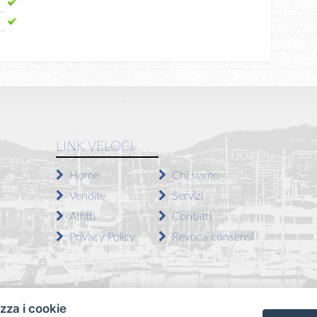
LINK VELOCI
Home
Chi siamo
Vendite
Servizi
Affitti
Contatti
Privacy Policy
Revoca consensi
izza i cookie