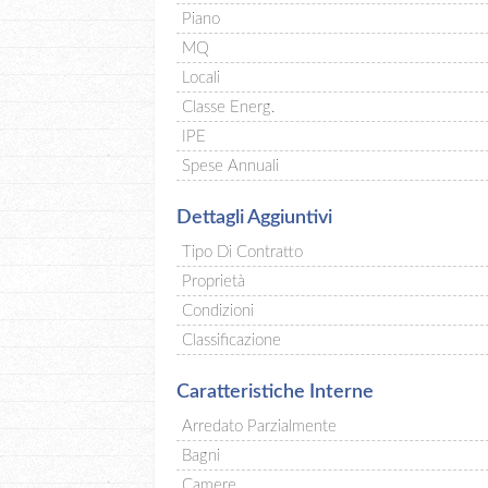
Piano
MQ
Locali
Classe Energ.
IPE
Spese Annuali
Dettagli Aggiuntivi
Tipo Di Contratto
Proprietà
Condizioni
Classificazione
Caratteristiche Interne
Arredato Parzialmente
Bagni
Camere