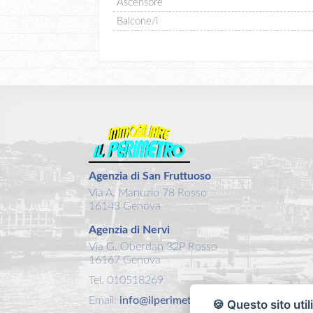
Ascensore
Balcone/i
Agenzia di San Fruttuoso
Via A. Manuzio 78 Rosso
16143 Genova
Agenzia di Nervi
Via G. Oberdan 32P Rosso
16167 Genova
Tel. 010518269
Email:
info@ilperimetro.it
🍪 Questo sito util