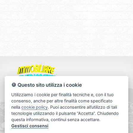
🍪 Questo sito utilizza i cookie
Agenzia di San Fruttuoso
Utilizziamo i cookie per finalità tecniche e, con il tuo
Via A. Manuzio 78 Rosso
consenso, anche per altre finalità come specificato
16143 Genova
nella
cookie policy
. Puoi acconsentire all’utilizzo di tali
tecnologie utilizzando il pulsante “Accetta”. Chiudendo
Agenzia di Nervi
questa informativa, continui senza accettare.
Via G. Oberdan 32P Rosso
Gestisci consensi
16167 Genova