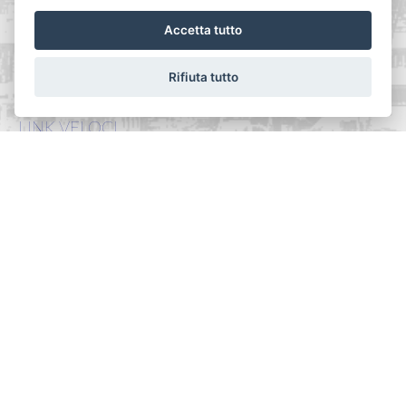
Tel. 010518269
Accetta tutto
Email:
info@ilperimetro.it
P.IVA: 03457560104
Rifiuta tutto
LINK VELOCI
Home
Chi siamo
Vendite
Servizi
Affitti
Contatti
Privacy Policy
Revoca consensi
SOCIAL