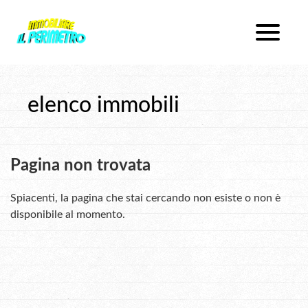
Chi Siamo
Immobili In Vendita
Dove Siamo
Immobili In Affitto
Servizi
elenco immobili
Lavora Con Noi
Servizi Proposti
Pagina non trovata
Contatti
Lascia Una Richiesta
Proponi Un Immobile
Spiacenti, la pagina che stai cercando non esiste o non è
disponibile al momento.
Richiedi Una Valutazione