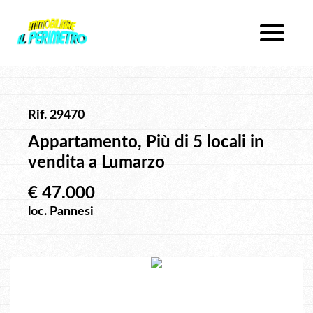
Chi Siamo
Immobili In Vendita
Dove Siamo
Immobili In Affitto
Servizi
Rif. 29470
Lavora Con Noi
Servizi Proposti
Appartamento, Più di 5 locali in
vendita a Lumarzo
Contatti
Lascia Una Richiesta
€ 47.000
Proponi Un Immobile
loc. Pannesi
Richiedi Una Valutazione