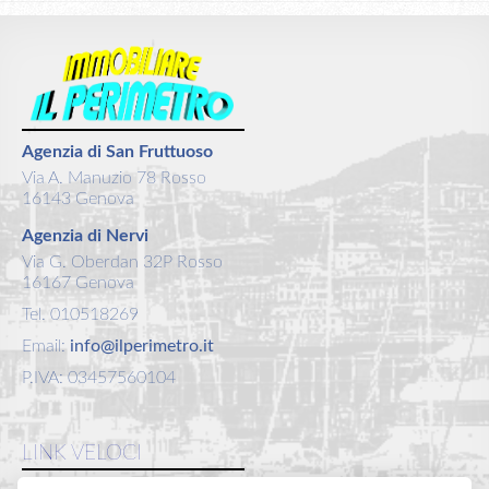
Agenzia di San Fruttuoso
Via A. Manuzio 78 Rosso
16143 Genova
Agenzia di Nervi
Via G. Oberdan 32P Rosso
16167 Genova
Tel. 010518269
Email:
info@ilperimetro.it
P.IVA: 03457560104
LINK VELOCI