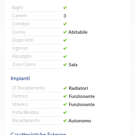
Bagni
Camere
3
Corridoio
Cucina
Abitabile
Doppi Vetri
Ingresso
Ripostiglio
Zona Giorno
Sala
Impianti
Di Riscaldamento
Radiatori
Elettrico
Funzionante
Idraulico
Funzionante
Porta Blindata
Riscaldamento
Autonomo
Caratteristiche Esterne