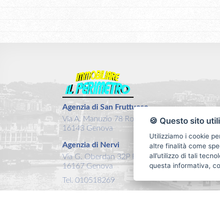
Agenzia di San Fruttuoso
Via A. Manuzio 78 Rosso
🍪 Questo sito util
16143 Genova
Utilizziamo i cookie pe
Agenzia di Nervi
altre finalità come spe
all’utilizzo di tali tec
Via G. Oberdan 32P Rosso
questa informativa, c
16167 Genova
Tel. 010518269
Email:
info@ilperimetro.it
P.IVA: 03457560104