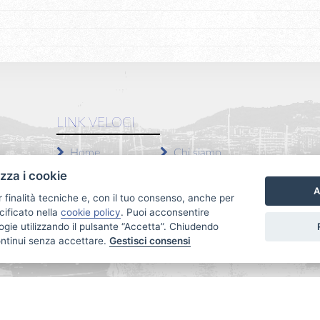
LINK VELOCI
Home
Chi siamo
Vendite
Servizi
izza i cookie
A
Affitti
Contatti
r finalità tecniche e, con il tuo consenso, anche per
cificato nella
cookie policy
. Puoi acconsentire
Privacy Policy
Revoca consensi
nologie utilizzando il pulsante “Accetta”. Chiudendo
ontinui senza accettare.
Gestisci consensi