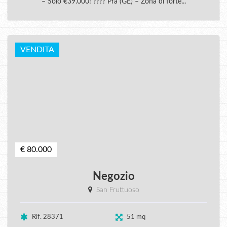
– Solo €39.000! ???? Pra (GE) – Zona di forte...
VENDITA
€ 80.000
Negozio
San Fruttuoso
Rif. 28371
51 mq