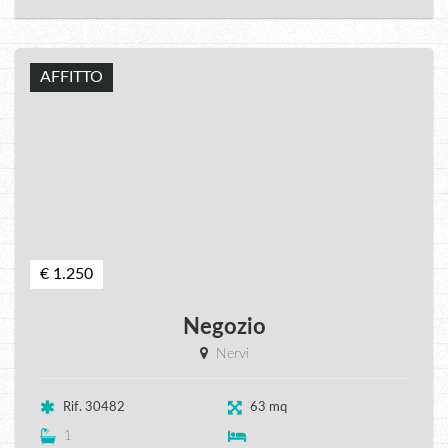
AFFITTO
€ 1.250
Negozio
Nervi
Rif. 30482
63 mq
1