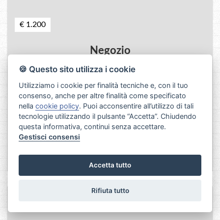
€ 1.200
Negozio
Centro
🍪 Questo sito utilizza i cookie
Utilizziamo i cookie per finalità tecniche e, con il tuo
Rif. 23646
42 mq
consenso, anche per altre finalità come specificato
nella
cookie policy
. Puoi acconsentire all’utilizzo di tali
tecnologie utilizzando il pulsante “Accetta”. Chiudendo
questa informativa, continui senza accettare.
AFFITTASI NEGOZIO PIAZZA DELLA NUNZIATA
Gestisci consensi
AFFITTASI Negozio in PALAZZO LAURO piazza della
Nunziata 21R - piano ...
Accetta tutto
Rifiuta tutto
VENDITA