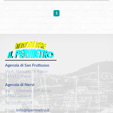
1
Agenzia di San Fruttuoso
Via A. Manuzio 78 Rosso
16143 Genova
Agenzia di Nervi
Via G. Oberdan 32P Rosso
16167 Genova
Tel. 010518269
Email:
info@ilperimetro.it