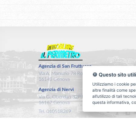
Agenzia di San Fruttuoso
Via A. Manuzio 78 Rosso
🍪 Questo sito util
16143 Genova
Utilizziamo i cookie pe
Agenzia di Nervi
altre finalità come spe
all’utilizzo di tali tec
Via G. Oberdan 32P Rosso
questa informativa, c
16167 Genova
Tel. 010518269
Email:
info@ilperimetro.it
P.IVA: 03457560104