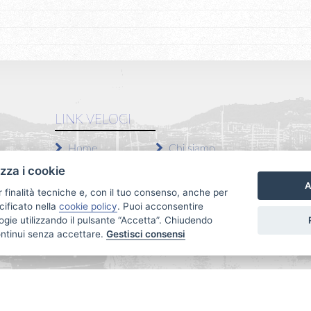
LINK VELOCI
Home
Chi siamo
Vendite
Servizi
izza i cookie
A
Affitti
Contatti
r finalità tecniche e, con il tuo consenso, anche per
cificato nella
cookie policy
. Puoi acconsentire
Privacy Policy
Revoca consensi
nologie utilizzando il pulsante “Accetta”. Chiudendo
ontinui senza accettare.
Gestisci consensi